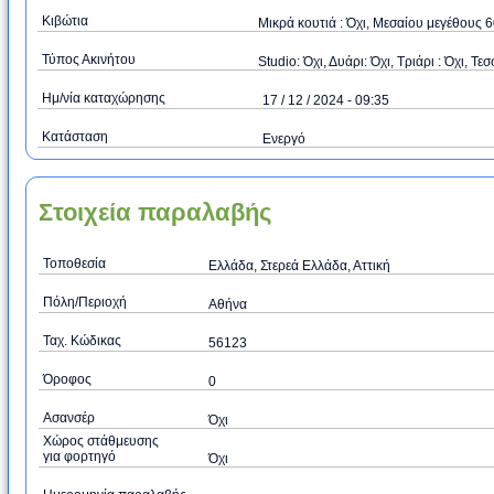
Κιβώτια
Μικρά κουτιά : Όχι, Μεσαίου μεγέθους 
Τύπος Ακινήτου
Studio: Όχι, Δυάρι: Όχι, Τριάρι : Όχι, Τεσ
Ημ/νία καταχώρησης
17 / 12 / 2024 - 09:35
Κατάσταση
Ενεργό
Στοιχεία παραλαβής
Τοποθεσία
Ελλάδα, Στερεά Ελλάδα, Αττική
Πόλη/Περιοχή
Αθήνα
Ταχ. Κώδικας
56123
Όροφος
0
Ασανσέρ
Όχι
Χώρος στάθμευσης
για φορτηγό
Όχι