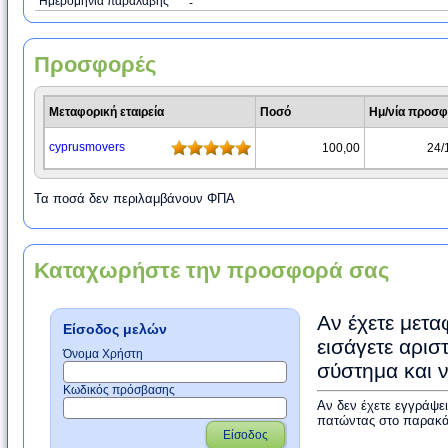
Ημερομηνία παραλαβής
-
Προσφορές
Μεταφορική εταιρεία
Ποσό
Ημ/νία προσ
cyprusmovers
100,00
24/
Τα ποσά δεν περιλαμβάνουν ΦΠΑ
Καταχωρήστε την προσφορά σας
Αν έχετε μετα
Είσοδος μελών
εισάγετε αρισ
Όνομα Χρήστη
σύστημα και 
Κωδικός πρόσβασης
Αν δεν έχετε εγγράψε
πατώντας στο παρακά
Είσοδος