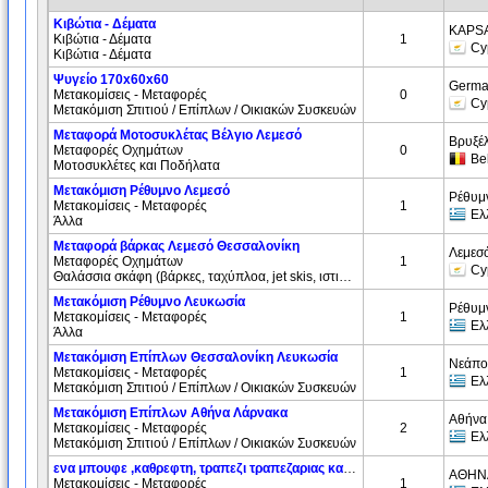
Κιβώτια - Δέματα
KAPSA
Κιβώτια - Δέματα
1
Cy
Κιβώτια - Δέματα
Ψυγείο 170x60x60
Germa
Μετακομίσεις - Μεταφορές
0
Cy
Μετακόμιση Σπιτιού / Επίπλων / Οικιακών Συσκευών
Μεταφορά Μοτοσυκλέτας Βέλγιο Λεμεσό
Βρυξέλ
Μεταφορές Οχημάτων
0
Be
Μοτοσυκλέτες και Ποδήλατα
Μετακόμιση Ρέθυμνο Λεμεσό
Ρέθυμ
Μετακομίσεις - Μεταφορές
1
Ελ
Άλλα
Μεταφορά βάρκας Λεμεσό Θεσσαλονίκη
Λεμεσ
Μεταφορές Οχημάτων
1
Cy
Θαλάσσια σκάφη (βάρκες, ταχύπλοα, jet skis, ιστιοπλοϊκά)
Μετακόμιση Ρέθυμνο Λευκωσία
Ρέθυμ
Μετακομίσεις - Μεταφορές
1
Ελ
Άλλα
Μετακόμιση Επίπλων Θεσσαλονίκη Λευκωσία
Νεάπο
Μετακομίσεις - Μεταφορές
1
Ελ
Μετακόμιση Σπιτιού / Επίπλων / Οικιακών Συσκευών
Μετακόμιση Επίπλων Αθήνα Λάρνακα
Αθήνα
Μετακομίσεις - Μεταφορές
2
Ελ
Μετακόμιση Σπιτιού / Επίπλων / Οικιακών Συσκευών
ενα μπουφε ,καθρεφτη, τραπεζι τραπεζαριας και 8 καρεκλεσ
ΑΘΗΝΑ
Μετακομίσεις - Μεταφορές
1