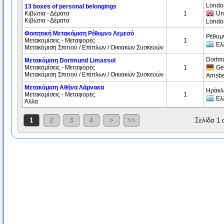
Londo
13 boxes of personal belongings
Κιβώτια - Δέματα
1
Un
Κιβώτια - Δέματα
London
Φοιτητική Μετακόμιση Ρέθυμνο Λεμεσό
Ρέθυμ
Μετακομίσεις - Μεταφορές
1
Ελ
Μετακόμιση Σπιτιού / Επίπλων / Οικιακών Συσκευών
Dortm
Μετακόμιση Dortmund Limassol
Μετακομίσεις - Μεταφορές
1
Ge
Μετακόμιση Σπιτιού / Επίπλων / Οικιακών Συσκευών
Arnsb
Μετακόμιση Αθήνα Λάρνακα
Ηράκλ
Μετακομίσεις - Μεταφορές
1
Ελ
Άλλα
1
2
3
4
>
>>
Σελίδα 1